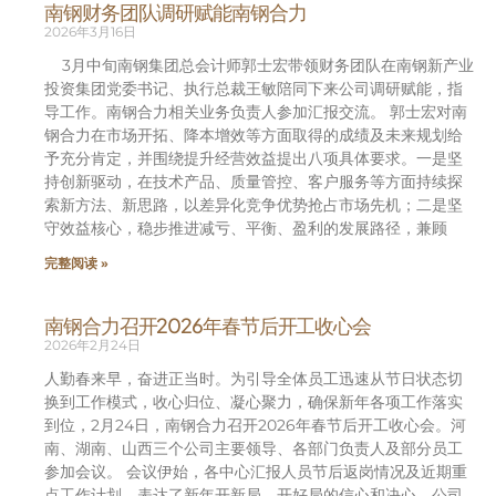
南钢财务团队调研赋能南钢合力
2026年3月16日
3月中旬南钢集团总会计师郭士宏带领财务团队在南钢新产业
投资集团党委书记、执行总裁王敏陪同下来公司调研赋能，指
导工作。南钢合力相关业务负责人参加汇报交流。 郭士宏对南
钢合力在市场开拓、降本增效等方面取得的成绩及未来规划给
予充分肯定，并围绕提升经营效益提出八项具体要求。一是坚
持创新驱动，在技术产品、质量管控、客户服务等方面持续探
索新方法、新思路，以差异化竞争优势抢占市场先机；二是坚
守效益核心，稳步推进减亏、平衡、盈利的发展路径，兼顾
完整阅读 »
南钢合力召开2026年春节后开工收心会
2026年2月24日
人勤春来早，奋进正当时。为引导全体员工迅速从节日状态切
换到工作模式，收心归位、凝心聚力，确保新年各项工作落实
到位，2月24日，南钢合力召开2026年春节后开工收心会。河
南、湖南、山西三个公司主要领导、各部门负责人及部分员工
参加会议。 会议伊始，各中心汇报人员节后返岗情况及近期重
点工作计划，表达了新年开新局、开好局的信心和决心。公司