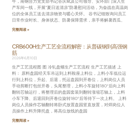
午，南钢合力党支部书记谷庆斌及公司领导、安环部门深入生
产车间一线，开展“夏日送清凉”防暑慰问活动，为奋战在高温岗
位的全体员工送去清凉物资与暖心关怀。 谷书记细致询问员工
日常作业时长、身体状态、防暑保障需求，亲手将解暑西瓜、
完整阅读 »
CRB600H生产工艺全流程解密：从普碳钢到高强钢
筋
2026年6月10日
生产工艺流程图 图 冷轧盘螺生产工艺流程 生产工艺描述 上
料： 原料盘园经天车吊运到上料鞍座上料位，上料小车低位运
行到上料位，升起、后退，托运盘园到开卷位，上料岗位人员
手动剪断打包丝开卷，头尾整理，上料小车旋转180°后向上料
翻转芯轴运行，将整理后的盘园套装到翻转涨缩芯轴上，上料
小车下降、后退回到开卷位旋转180°后等待下一次上料。 上料
岗位人员操作芯轴翻转将卧式放置盘园竖直放置，对焊岗位人
员操作上料升降托盘，将高位放线的盘园
完整阅读 »