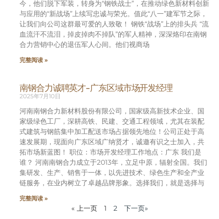
今，他们脱下军装，转身为“钢铁战士”，在推动绿色新材料创新
与应用的“新战场”上续写忠诚与荣光。值此“八一”建军节之际，
让我们向公司这群最可爱的人致敬！ 钢铁“战场”上的排头兵 “流
血流汗不流泪，掉皮掉肉不掉队”的军人精神，深深烙印在南钢
合力营销中心的退伍军人心间。他们视商场
完整阅读 »
南钢合力诚聘英才-广东区域市场开发经理
2025年7月10日
河南南钢合力新材料股份有限公司，国家级高新技术企业、国
家级绿色工厂，深耕高铁、民建、交通工程领域，尤其在装配
式建筑与钢筋集中加工配送市场占据领先地位！公司正处于高
速发展期，现面向广东区域广纳贤才，诚邀有识之士加入，共
拓市场新蓝图！ 职位：市场开发经理工作地点：广东 我们是
谁？ 河南南钢合力成立于2013年，立足中原，辐射全国。我们
集研发、生产、销售于一体，以先进技术、绿色生产和全产业
链服务，在业内树立了卓越品牌形象。选择我们，就是选择与
完整阅读 »
« 上一页
1
2
下一页»