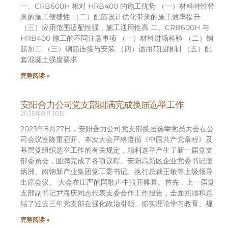
一、CRB600H 相对 HRB400 的施工优势 （一）材料特性带
来的施工便捷性 （二）配筋设计优化带来的施工效率提升
（三）应用范围适配性强，施工通用性高 二、CRB600H 与
HRB400 施工的不同注意事项 （一）材料进场检验 （二）钢
筋加工 （三）钢筋连接与安装 （四）适用范围限制 （五）配
套混凝土强度要求
完整阅读 »
安阳合力公司党支部圆满完成换届选举工作
2025年8月30日
2023年8月27日，安阳合力公司党支部换届选举党员大会在公
司会议室隆重召开。本次大会严格遵循《中国共产党章程》及
基层党组织选举工作的有关规定，顺利选举产生了新一届党支
部委员会，圆满完成了各项议程。安阳高新区企业党委书记唐
炳洲、南钢新产业集团党工委书记、执行总裁王敏等上级领导
出席会议。 大会在庄严的国歌声中拉开帷幕。首先，上一届党
支部副书记尹海庆同志代表支委会作工作报告，全面回顾和总
结了过去三年党支部在强化政治引领、抓实理论学习教育、规
完整阅读 »