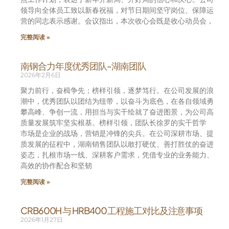
领导向全体员工致以新春祝福，对节日期间坚守岗位、保障运
营的同志表示感谢。会议指出，本次收心会既是收心动员会，
完整阅读 »
南钢合力年度优秀团队-湖南团队
2026年2月6日
聚力前行，奋楫争先；榜样引领，逐梦笃行。在公司发展的浪
潮中，优秀团队以团结为纽带，以奋斗为底色，在各自领域勇
攀高峰、争创一流，用担当与实干绘就了奋进图景，为公司高
质量发展筑牢坚实根基。榜样引领，团队长徐罗的实干哲学
市场是企业的战场，营销是冲锋的尖兵。在公司深耕市场、提
质发展的征程中，湖南销售团队以敢打硬仗、善打胜仗的奋进
姿态，扎根市场一线、深耕客户需求，凭借专业的业务能力、
高效的协作配合和坚韧
完整阅读 »
CRB600H 与 HRB400 工程施工对比及注意事项
2026年1月27日