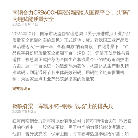
南钢合力CRB600H高强钢筋接入国家平台，以“码”
为链赋能质量安全
2025年8月14日
2024年10月，国家市场监督管理总局《关于推进重点工业产品
质量安全追溯的实施意见》正式落地，标志着我国工业产品质
量治理迈入“一物一码、全程溯源”的新阶段。在此背景下，“产
品数字身份码质量安全追溯平台”（PDIC） 凭借其创新性与普
适性，被总局正式推荐为全国生产和流通企业的核心追溯技术
方案。这一平台以统一的追溯码为载体，构建起从生产源头精
准赋码，到流通环节各主体高效识码、用码的全链条贯通机
制，为国家重点工业产品筑起坚实的质量安
完整阅读 »
钢铁脊梁，军魂永铸-钢铁“战场”上的排头兵
2025年8月2日
在河南南钢合力新材料股份有限公司（简称“南钢合力”）昂扬奋
进的征程中，一股坚韧不拔、勇于担当的力量始终澎湃涌动。
他们，曾身披戎装，保家卫国，将青春与热血奉献给军营；如