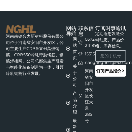
网站
联系信
订阅时事通讯
导航
息
定期给您发送公
河南南钢合力新材料股份有限公
网
0372-
司动态、产品价
司位于河南省安阳市开发区，公
站
2111999
格、库存信息。
司主要生产CRB600H高强钢
首
15515111215
筋、CRB550冷轧带肋钢筋、钢
页
筋焊接网。公司总部集生产研发
nangangheli@163.com
关
与智能化装备制造为一体，引领
订阅产品报价
河南
于
冷轧钢筋行业发展。
省安
公
阳市
司
开发
产
区长
品
江大
介
道
绍
285
最
号
新