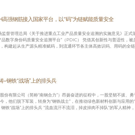
0H高强钢筋接入国家平台，以“码”为链赋能质量安全
家市场监督管理总局《关于推进重点工业产品质量安全追溯的实施意见》正式
产品数字身份码质量安全追溯平台”（PDIC） 凭借其创新性与普适性，
，构建起从生产源头精准赋码，到流通环节各主体高效识码、用码的全链
铸-钢铁“战场”上的排头兵
股份有限公司（简称“南钢合力”）昂扬奋进的征程中，一股坚韧不拔、
今，他们脱下军装，转身为“钢铁战士”，在推动绿色新材料创新与应用的“
 钢铁“战场”上的排头兵 “流血流汗不流泪，掉皮掉肉不掉队”的军人精