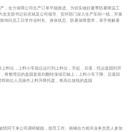
产，全力保障公司生产订单平稳推进。为切实做好夏季防暑降温工
合力党支部书记谷庆斌及公司领导、安环部门深入生产车间一线，开展
细致询问员工日常作业时长、身体状态、防暑保障需求，亲手将解暑
鞍座上料位，上料小车低位运行到上料位，升起、后退，托运盘园到开
行，将整理后的盘园套装到翻转涨缩芯轴上，上料小车下降、后退回
，对焊岗位人员操作上料升降托盘，将高位放线的盘园
敏陪同下来公司调研赋能，指导工作。南钢合力相关业务负责人参加