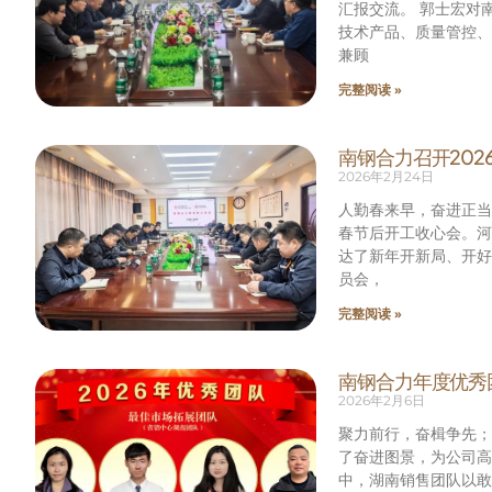
汇报交流。 郭士宏对
技术产品、质量管控、
兼顾
完整阅读 »
南钢合力召开202
2026年2月24日
人勤春来早，奋进正当
春节后开工收心会。河
达了新年开新局、开好
员会，
完整阅读 »
南钢合力年度优秀
2026年2月6日
聚力前行，奋楫争先；
了奋进图景，为公司
中，湖南销售团队以敢