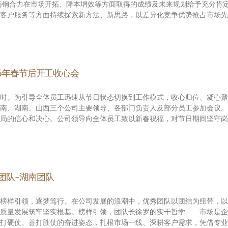
南钢合力在市场开拓、降本增效等方面取得的成绩及未来规划给予充分肯
客户服务等方面持续探索新方法、新思路，以差异化竞争优势抢占市场先
6年春节后开工收心会
时。为引导全体员工迅速从节日状态切换到工作模式，收心归位、凝心聚力
南、湖南、山西三个公司主要领导、各部门负责人及部分员工参加会议。
局的信心和决心。公司领导向全体员工致以新春祝福，对节日期间坚守岗
团队-湖南团队
榜样引领，逐梦笃行。在公司发展的浪潮中，优秀团队以团结为纽带，以
高质量发展筑牢坚实根基。榜样引领，团队长徐罗的实干哲学 市场是企
打硬仗、善打胜仗的奋进姿态，扎根市场一线、深耕客户需求，凭借专业