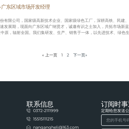
-广东区域市场开发经理
份有限公司，国家级高新技术企业、国家级绿色工厂，深耕高铁、民建、
速发展期，现面向广东区域广纳贤才，诚邀有识之士加入，共拓市场新蓝图
立足中原，辐射全国。我们集研发、生产、销售于一体，以先进技术、绿色
« 上一页
1
2
下一页»
联系信息
订阅时事
0372-2111999
定期给您发送
15515111215
nangangheli@163.com