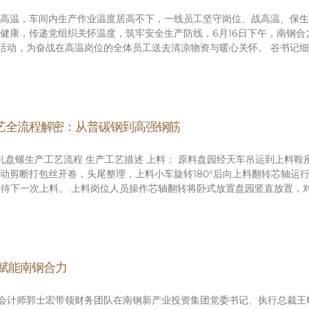
高温，车间内生产作业温度居高不下，一线员工坚守岗位、战高温、保生
健康，传递党组织关怀温度，筑牢安全生产防线，6月16日下午，南钢
问活动，为奋战在高温岗位的全体员工送去清凉物资与暖心关怀。 谷书记
工艺全流程解密：从普碳钢到高强钢筋
冷轧盘螺生产工艺流程 生产工艺描述 上料： 原料盘园经天车吊运到上料
动剪断打包丝开卷，头尾整理，上料小车旋转180°后向上料翻转芯轴运
后等待下一次上料。 上料岗位人员操作芯轴翻转将卧式放置盘园竖直放置
赋能南钢合力
会计师郭士宏带领财务团队在南钢新产业投资集团党委书记、执行总裁王