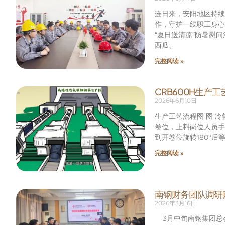
连日来，安阳地区持续
作，守护一线职工身心
“夏日送清凉”防暑慰
西瓜、
完整阅读 »
CRB600H生产
2026年6月10日
生产工艺流程图 图 
卷位，上料岗位人员手
到开卷位旋转180°
完整阅读 »
南钢财务团队调研
2026年3月16日
3月中旬南钢集团总