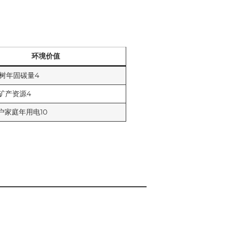
环境价值
0棵树年固碳量4
矿产资源4
户家庭年用电10