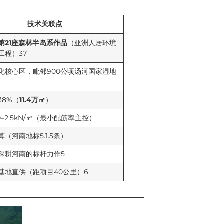
技术关联点
第21座森林半岛系作品
（亚洲人居环境
工程）37
化核心区，毗邻900公顷汤河国家湿地
38%（
11.4万㎡
）
0–2.5kN/㎡（最小配筋率主控）
（河南地标5.1.5条）
深耕河南的标杆力作5
基地直供（距项目40公里）6