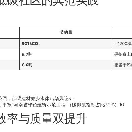
节约量
901 tCO₂
≈7,20
9.7吨
保护稀土
6.6吨
相当于15
公园，低碳建材减少水体污染风险3；
目申报“河南省绿色建筑示范工程”（碳排放指标占比30%）10
效率与质量双提升