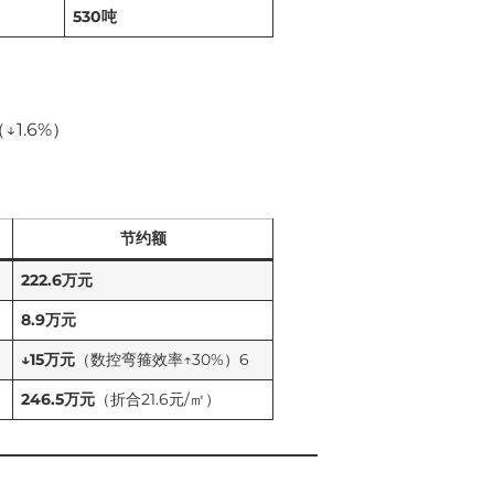
530吨
↓1.6%）
节约额
222.6万元
8.9万元
↓15万元
（数控弯箍效率↑30%）6
246.5万元
（折合21.6元/㎡）