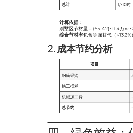
总计
1,710吨
计算依据
：
别墅区节材量 = (65-42)×11.4万㎡×2
综合节材率
包含等强替代（↓13.2%
2.
成本节约分析
项目
钢筋采购
施工损耗
机械加工费
总节约
四、绿色效益：