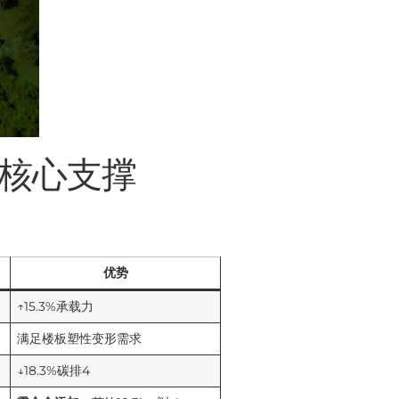
的核心支撑
优势
↑15.3%承载力
满足楼板塑性变形需求
↓18.3%碳排4