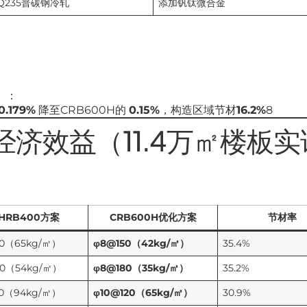
Q235普碳钢冷轧
添加钒钛微合金
条）：
0.179%
降至CRB600H的
0.15%
，构造区域节材
16.2%
8
济效益（11.4万㎡楼板实
HRB400方案
CRB600H优化方案
节材率
50（65kg/㎡）
φ8@150（42kg/㎡）
35.4%
80（54kg/㎡）
φ8@180（35kg/㎡）
35.2%
20（94kg/㎡）
φ10@120（65kg/㎡）
30.9%