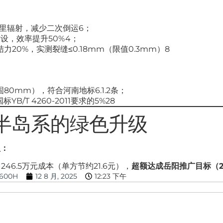
里辐射，减少二次倒运6；
设，效率提升50%4；
20%，实测裂缝≤0.18mm（限值0.3mm）8
固80mm），符合河南地标6.1.2条；
国标YB/T 4260-2011要求的5%28
半岛系的绿色升级
型：
↓246.5万元成本（单方节约21.6元），
超额达成岳阳推广目标（2
600H
12 8 月, 2025
12:23 下午