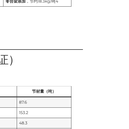
零合金添加
，节约18.3kg/吨4
证）
节材量（吨）
87.6
153.2
48.3