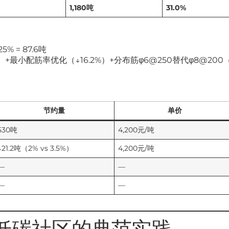
1,180吨
31.0%
5% = 87.6吨
）+最小配筋率优化（↓16.2%）+分布筋φ6@250替代φ8@200（
节约量
单价
530吨
4,200元/吨
↓21.2吨（2% vs 3.5%）
4,200元/吨
—
—
—
—
低碳社区的典范实践