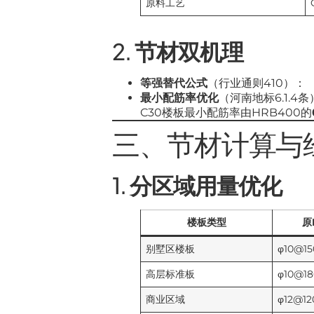
原料工艺
2.
节材双机理
等强替代公式
（行业通则410）：
最小配筋率优化
（河南地标6.1.4
C30楼板最小配筋率由HRB400的
三、节材计算与经
1.
分区域用量优化
楼板类型
原
别墅区楼板
φ10@1
高层标准板
φ10@1
商业区域
φ12@1