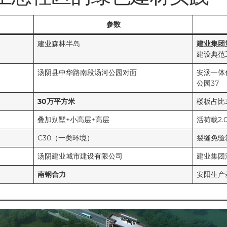
参数
建业森林半岛
建业集团
建设典范
汤阴县中华路南段汤河公园对面
安汤一体
公园37
30万平方米
楼板占比
叠加别墅+小高层+高层
活荷载2.
C30（一类环境）
裂缝免验算
汤阴建业城市建设有限公司
建业集团
南钢合力
安阳生产