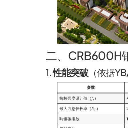
二、CRB600
1.
性能突破
（依据YB/
参数
抗拉强度设计值（
ƒᵧ
）
最大力总伸长率（
δ₉ₜ
）
吨钢碳排放