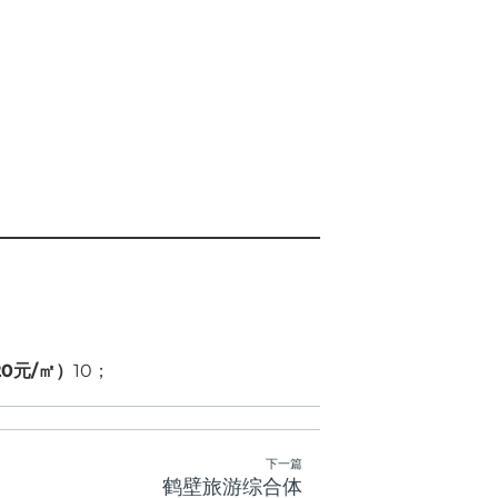
0元/㎡）
10；
下一篇
鹤壁旅游综合体