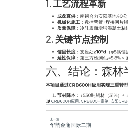
1.
工艺流程革新
成盘直供
：南钢合力安阳基地40公
机械化施工
：数控弯箍+焊接网片铺
质量保障
：冷轧表面增强混凝土粘结力
2.
关键节点控制
锚固长度
：支座处≥
10*d
（φ8筋锚
延性保障
：第三方检测
δ₉ₜ
=5.8%＞
六、结论：森林
本项目通过CRB600H应用实现三重转
节材降本
：↓530吨钢材（31%）+ 
CRB600H应用
,
CRB600H案例
,
安阳CRB
上一篇
华韵金澜国际二期