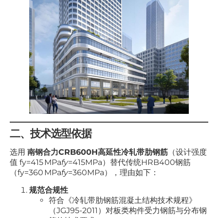
二、技术选型依据
选用
南钢合力CRB600H高延性冷轧带肋钢筋
（设计强度
值 fy=415 MPa
f
y
​=415MPa）替代传统HRB400钢筋
（fy=360 MPa
f
y
​=360MPa），理由如下：
规范合规性
符合《冷轧带肋钢筋混凝土结构技术规程》
（JGJ95-2011）对板类构件受力钢筋与分布钢