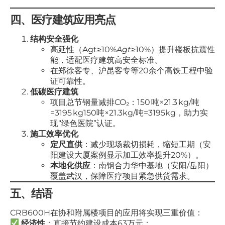
四、医疗建筑应用亮点
结构安全强化
高延性（Agt≥10%
A
g
t
​≥10%）提升楼板抗震性
能，适配医疗建筑高安全标准。
在郑徐客专、沪昆客专等20余个高铁工程中验
证可靠性。
低碳医疗建筑
项目总节钢量减排CO₂：150 吨×21.3 kg/吨
=3195 kg150吨×21.3kg/吨=3195kg，助力实
现“绿色医院”认证。
施工效率优化
定尺直供
：减少现场裁切损耗，缩短工期（安
阳建设大厦案例显示加工效率提升20%）。
本地化供应
：南钢合力华中基地（安阳/岳阳）
覆盖武汉，保障医疗项目紧急供货需求。
五、结语
CRB600H在协和附属楼项目的应用将实现三重价值：
经济性
：直接节约建设成本63万元；