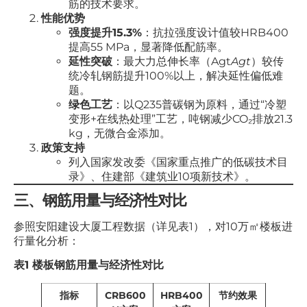
筋的技术要求。
性能优势
强度提升15.3%
：抗拉强度设计值较HRB400
提高55 MPa，显著降低配筋率。
延性突破
：最大力总伸长率（Agt
A
g
t
​）较传
统冷轧钢筋提升100%以上，解决延性偏低难
题。
绿色工艺
：以Q235普碳钢为原料，通过“冷塑
变形+在线热处理”工艺，吨钢减少CO₂排放21.3
kg，无微合金添加。
政策支持
列入国家发改委《国家重点推广的低碳技术目
录》、住建部《建筑业10项新技术》。
三、钢筋用量与经济性对比
参照安阳建设大厦工程数据（详见表1），对10万㎡楼板进
行量化分析：
表1 楼板钢筋用量与经济性对比
指标
CRB600
HRB400
节约效果