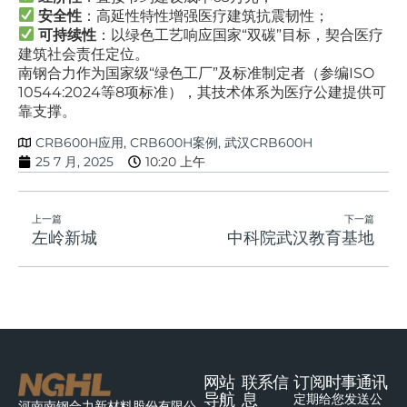
安全性
：高延性特性增强医疗建筑抗震韧性；
可持续性
：以绿色工艺响应国家“双碳”目标，契合医疗
建筑社会责任定位。
南钢合力作为国家级“绿色工厂”及标准制定者（参编ISO
10544:2024等8项标准），其技术体系为医疗公建提供可
靠支撑。
CRB600H应用
,
CRB600H案例
,
武汉CRB600H
25 7 月, 2025
10:20 上午
上一篇
下一篇
左岭新城
中科院武汉教育基地
网站
联系信
订阅时事通讯
导航
息
定期给您发送公
河南南钢合力新材料股份有限公