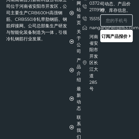
网
0372-
司动态、产品价
司位于河南省安阳市开发区，公
站
2111999
格、库存信息。
司主要生产CRB600H高强钢
首
15515111215
筋、CRB550冷轧带肋钢筋、钢
页
筋焊接网。公司总部集生产研发
nangangheli@163.com
关
与智能化装备制造为一体，引领
订阅产品报价
河南
于
冷轧钢筋行业发展。
省安
公
阳市
司
开发
产
区长
品
江大
介
道
绍
285
最
号
新
动
态
联
系
我
们