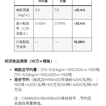
H方案
方案
钢筋用量
5.5
7.0
↓21.4%
（kg/㎡）
最小配筋
0.155%
0.179%
↓13.4%
率（C30
混凝土）
计算配筋
—
—
15.28%
节省率
经济效益测算（10万㎡楼板）
：
钢筋总节约量
：(7.0−5.5) kg/㎡×100,000 ㎡=150 吨
(7.0−5.5)kg/㎡×100,000㎡=150吨
造价节约
（按武汉HRB400市场价4200元/吨）：
150 吨×4200 元/吨=63 万元150吨×4200元/吨=63
万元
注：CRB600H与HRB400单价持平，节约完
全源自用量降低。