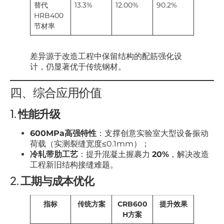
替代
13.3%
12.00%
90.2%
HRB400
节材率
差异源于改造工程中保留结构的配筋强化设
计，仍显著优于传统钢材。
四、综合应用价值
1.
性能升级
600MPa高强特性
：支撑创意实验室大型设备振动
荷载（实测裂缝宽度≤0.1mm）；
冷轧带肋工艺
：提升混凝土握裹力
20%
，解决改造
工程新旧结构接缝难题。
2.
工期与成本优化
指标
传统方案
CRB600
提升效果
H方案