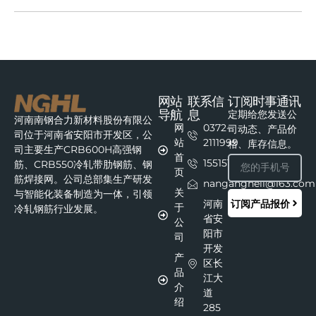
网站
联系信
订阅时事通讯
导航
息
定期给您发送公
河南南钢合力新材料股份有限公
网
0372-
司动态、产品价
司位于河南省安阳市开发区，公
站
2111999
格、库存信息。
司主要生产CRB600H高强钢
首
15515111215
筋、CRB550冷轧带肋钢筋、钢
页
筋焊接网。公司总部集生产研发
nangangheli@163.com
关
与智能化装备制造为一体，引领
订阅产品报价
河南
于
冷轧钢筋行业发展。
省安
公
阳市
司
开发
产
区长
品
江大
介
道
绍
285