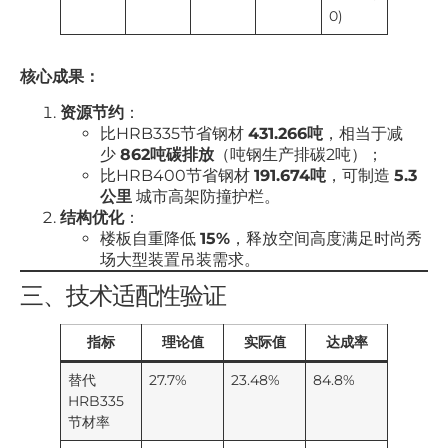
0)
核心成果：
资源节约
：
比HRB335节省钢材
431.266吨
，相当于减
少
862吨碳排放
（吨钢生产排碳2吨）；
比HRB400节省钢材
191.674吨
，可制造
5.3
公里
城市高架防撞护栏。
结构优化
：
楼板自重降低
15%
，释放空间高度满足时尚秀
场大型装置吊装需求。
三、技术适配性验证
指标
理论值
实际值
达成率
替代
27.7%
23.48%
84.8%
HRB335
节材率