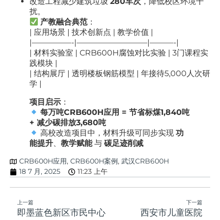
改造工程减少建筑垃圾
280车次
，降低校区环境干
扰。
产教融合典范
：
| 应用场景 | 技术创新点 | 教学价值 |
|—————-|—————————|———-|
| 材料实验室 | CRB600H腐蚀对比实验 | 3门课程实
践模块 |
| 结构展厅 | 透明楼板钢筋模型 | 年接待5,000人次研
学 |
项目启示
：
每万吨CRB600H应用 = 节省标煤1,840吨
+ 减少碳排放3,680吨
高校改造项目中，材料升级可同步实现
功
能提升
、
教学赋能
与
碳足迹削减
CRB600H应用
,
CRB600H案例
,
武汉CRB600H
18 7 月, 2025
11:23 上午
上一篇
下一篇
即墨蓝色新区市民中心
西安市儿童医院