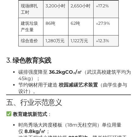
现场绑扎
3,200小时
2,650小时
↓17.2%
工时
建筑垃圾
86吨
62吨
↓27.9%
产生量
综合造价
1,280万元
1,122万元
↓12.3%
3.
绿色教育实践
碳排强度降至
36.2kgCO₂/㎡
（武汉高校建筑平均为
45kg）；
节约钢材用于建造
校园减碳艺术装置
（由学生参与
设计）。
五、行业示范意义
教育建筑新范式
：
时尚秀场大跨度楼板（18m无柱空间）单位用量
仅
8.8kg/㎡
；