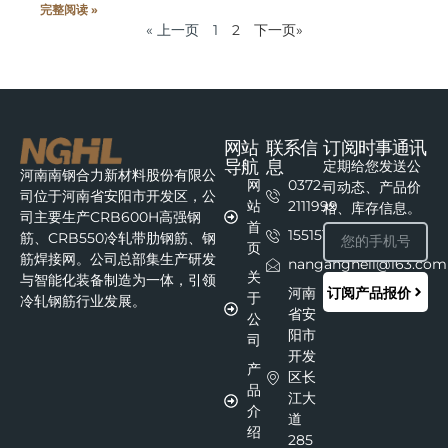
完整阅读 »
« 上一页
1
2
下一页»
网站
联系信
订阅时事通讯
导航
息
定期给您发送公
河南南钢合力新材料股份有限公
网
0372-
司动态、产品价
司位于河南省安阳市开发区，公
站
2111999
格、库存信息。
司主要生产CRB600H高强钢
首
15515111215
筋、CRB550冷轧带肋钢筋、钢
页
筋焊接网。公司总部集生产研发
nangangheli@163.com
关
与智能化装备制造为一体，引领
订阅产品报价
河南
于
冷轧钢筋行业发展。
省安
公
阳市
司
开发
产
区长
品
江大
介
道
绍
285