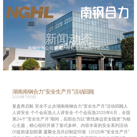
新闻动态
南钢合力公司新闻、冷轧带肋钢筋行业动态
湖南南钢合力“安全生产月”活动回顾
2025年7月9日
复盘再启航 安全不止步湖南南钢合力“安全生产月”活动回顾人
人讲安全 个个会应急人人讲安全·个个会应急2025年6月，全国
第24个”安全生产月”期间，岳阳合力以“查找身边安全隐患”为核
心主题，精心组织开展了形式多样、内容丰富的安全系列活动
01提前谋划部署·凝聚全员共识制定印发《2025年”安全生产月”