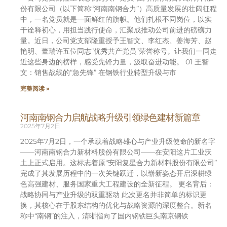
份有限公司（以下简称“河南南钢合力”）高质量发展的壮阔征程
中，一名党员就是一面鲜红的旗帜。他们扎根不同岗位，以实
干诠释初心，用担当践行使命，汇聚成推动公司前进的磅礴力
量。近日，公司党支部隆重授予王智文、李红杰、姜海芳、赵
艳明、董瑞许五位同志“优秀共产党员”荣誉称号。让我们一同走
近这些身边的榜样，感受先锋力量，汲取奋进动能。 01 王智
文：销售战线的“急先锋” 在钢铁行业转型升级与市
完整阅读 »
河南南钢合力启航战略升级引领绿色建材新篇章
2025年7月2日
2025年7月2日，一个承载着战略雄心与产业升级使命的新名字
——河南南钢合力新材料股份有限公司——在安阳这片工业沃
土上正式启用。这标志着原“安阳复星合力新材料股份有限公司”
完成了其发展历程中的一次关键跃迁，以崭新姿态开启深耕绿
色高强建材、服务国家重大工程建设的全新征程。 更名背后：
战略协同与产业升级的双重驱动 此次更名并非简单的标识更
换，其核心在于股东结构的优化与战略资源的深度整合。新名
称中“南钢”的注入，清晰指向了国内钢铁巨头南京钢铁