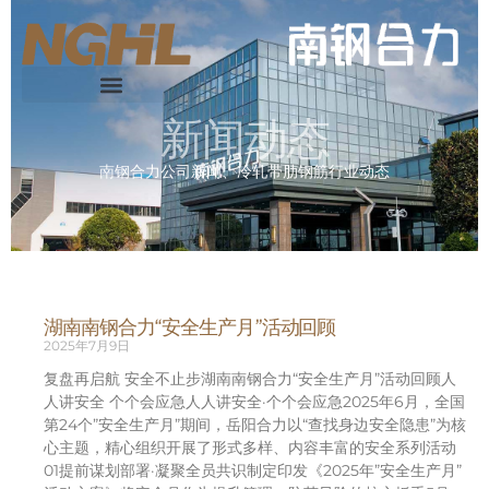
新闻动态
南钢合力公司新闻、冷轧带肋钢筋行业动态
湖南南钢合力“安全生产月”活动回顾
2025年7月9日
复盘再启航 安全不止步湖南南钢合力“安全生产月”活动回顾人
人讲安全 个个会应急人人讲安全·个个会应急2025年6月，全国
第24个”安全生产月”期间，岳阳合力以“查找身边安全隐患”为核
心主题，精心组织开展了形式多样、内容丰富的安全系列活动
01提前谋划部署·凝聚全员共识制定印发《2025年”安全生产月”