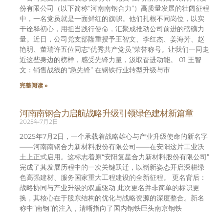
份有限公司（以下简称“河南南钢合力”）高质量发展的壮阔征程
中，一名党员就是一面鲜红的旗帜。他们扎根不同岗位，以实
干诠释初心，用担当践行使命，汇聚成推动公司前进的磅礴力
量。近日，公司党支部隆重授予王智文、李红杰、姜海芳、赵
艳明、董瑞许五位同志“优秀共产党员”荣誉称号。让我们一同走
近这些身边的榜样，感受先锋力量，汲取奋进动能。 01 王智
文：销售战线的“急先锋” 在钢铁行业转型升级与市
完整阅读 »
河南南钢合力启航战略升级引领绿色建材新篇章
2025年7月2日
2025年7月2日，一个承载着战略雄心与产业升级使命的新名字
——河南南钢合力新材料股份有限公司——在安阳这片工业沃
土上正式启用。这标志着原“安阳复星合力新材料股份有限公司”
完成了其发展历程中的一次关键跃迁，以崭新姿态开启深耕绿
色高强建材、服务国家重大工程建设的全新征程。 更名背后：
战略协同与产业升级的双重驱动 此次更名并非简单的标识更
换，其核心在于股东结构的优化与战略资源的深度整合。新名
称中“南钢”的注入，清晰指向了国内钢铁巨头南京钢铁