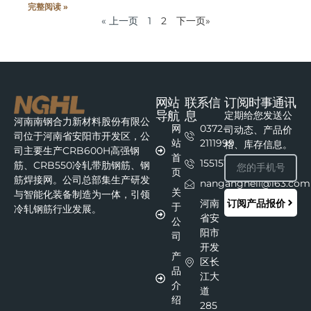
完整阅读 »
« 上一页
1
2
下一页»
网站
联系信
订阅时事通讯
导航
息
定期给您发送公
河南南钢合力新材料股份有限公
网
0372-
司动态、产品价
司位于河南省安阳市开发区，公
站
2111999
格、库存信息。
司主要生产CRB600H高强钢
首
15515111215
筋、CRB550冷轧带肋钢筋、钢
页
筋焊接网。公司总部集生产研发
nangangheli@163.com
关
与智能化装备制造为一体，引领
订阅产品报价
河南
于
冷轧钢筋行业发展。
省安
公
阳市
司
开发
产
区长
品
江大
介
道
绍
285