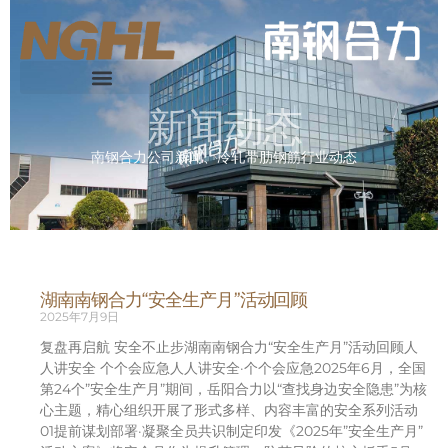
新闻动态
南钢合力公司新闻、冷轧带肋钢筋行业动态
湖南南钢合力“安全生产月”活动回顾
2025年7月9日
复盘再启航 安全不止步湖南南钢合力“安全生产月”活动回顾人
人讲安全 个个会应急人人讲安全·个个会应急2025年6月，全国
第24个”安全生产月”期间，岳阳合力以“查找身边安全隐患”为核
心主题，精心组织开展了形式多样、内容丰富的安全系列活动
01提前谋划部署·凝聚全员共识制定印发《2025年”安全生产月”