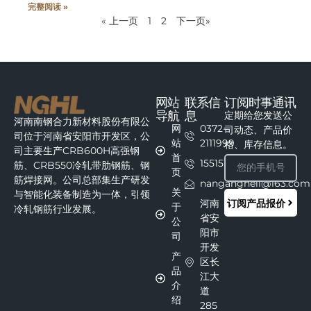
完整阅读 »
« 上一页
1
2
下一页»
网站
联系信
订阅时事通讯
导航
息
定期给您发送公
河南南钢合力新材料股份有限公
网
0372-
司动态、产品价
司位于河南省安阳市开发区，公
站
2111999
格、库存信息。
司主要生产CRB600H高强钢
首
15515111215
筋、CRB550冷轧带肋钢筋、钢
页
筋焊接网。公司总部集生产研发
nangangheli@163.com
关
与智能化装备制造为一体，引领
订阅产品报价
河南
于
冷轧钢筋行业发展。
省安
公
阳市
司
开发
产
区长
品
江大
介
道
绍
285