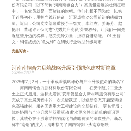
份有限公司（以下简称“河南南钢合力”）高质量发展的壮阔征程
中，一名党员就是一面鲜红的旗帜。他们扎根不同岗位，以实
干诠释初心，用担当践行使命，汇聚成推动公司前进的磅礴力
量。近日，公司党支部隆重授予王智文、李红杰、姜海芳、赵
艳明、董瑞许五位同志“优秀共产党员”荣誉称号。让我们一同走
近这些身边的榜样，感受先锋力量，汲取奋进动能。 01 王智
文：销售战线的“急先锋” 在钢铁行业转型升级与市
完整阅读 »
河南南钢合力启航战略升级引领绿色建材新篇章
2025年7月2日
2025年7月2日，一个承载着战略雄心与产业升级使命的新名字
——河南南钢合力新材料股份有限公司——在安阳这片工业沃
土上正式启用。这标志着原“安阳复星合力新材料股份有限公司”
完成了其发展历程中的一次关键跃迁，以崭新姿态开启深耕绿
色高强建材、服务国家重大工程建设的全新征程。 更名背后：
战略协同与产业升级的双重驱动 此次更名并非简单的标识更
换，其核心在于股东结构的优化与战略资源的深度整合。新名
称中“南钢”的注入，清晰指向了国内钢铁巨头南京钢铁