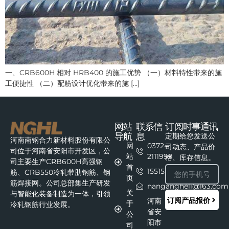
一、CRB600H 相对 HRB400 的施工优势 （一）材料特性带来的施
工便捷性 （二）配筋设计优化带来的施 […]
网站
联系信
订阅时事通讯
导航
息
定期给您发送公
河南南钢合力新材料股份有限公
网
0372-
司动态、产品价
司位于河南省安阳市开发区，公
站
2111999
格、库存信息。
司主要生产CRB600H高强钢
首
15515111215
筋、CRB550冷轧带肋钢筋、钢
页
筋焊接网。公司总部集生产研发
nangangheli@163.com
关
与智能化装备制造为一体，引领
订阅产品报价
河南
于
冷轧钢筋行业发展。
省安
公
阳市
司