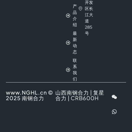
开发
产
区长
品
江大
介
道
绍
285
最
号
新
动
态
联
系
我
们
www.NGHL.cn ©
山西南钢合力
|
复星
2025
南钢合力
合力
|
CRB600H