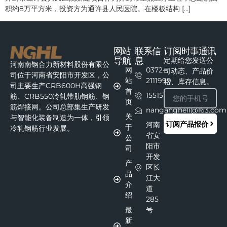
积约8万平方米，投资方为通许县人民医院。在楼板结构 […]
网站
联系信
订阅时事通讯
导航
息
定期给您发送公
河南南钢合力新材料股份有限公
网
0372-
司动态、产品价
司位于河南省安阳市开发区，公
站
2111999
格、库存信息。
司主要生产CRB600H高强钢
首
15515111215
筋、CRB550冷轧带肋钢筋、钢
页
筋焊接网。公司总部集生产研发
nangangheli@163.com
关
与智能化装备制造为一体，引领
订阅产品报价
河南
于
冷轧钢筋行业发展。
省安
公
阳市
司
开发
产
区长
品
江大
介
道
绍
285
最
号
新